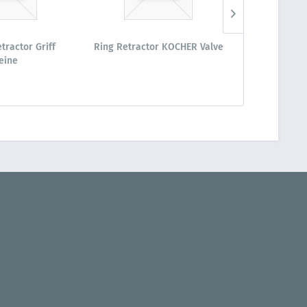
tractor Griff
Ring Retractor KOCHER Valve
Ring Retracto
leine
S